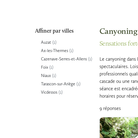
Canyoning d
Affiner par villes
(1)
Auzat
Sensations for
(1)
Ax-les-Thermes
(1)
Le canyoning dans 
Cazenave-Serres-et-Allens
spectaculaires. Loi
(1)
Foix
professionnels qual
(1)
Niaux
cascade ou une ran
(1)
Tarascon-sur-Ariège
séance est encadrée
(1)
Vicdessos
horaires pour réser
9 réponses