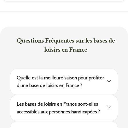
Questions Fréquentes sur les bases de
loisirs en France
Quelle est la meilleure saison pour profiter
d'une base de loisirs en France ?
La saison idéale s'étend de juin à septembre,
Les bases de loisirs en France sont-elles
lorsque la baignade est surveillée et
accessibles aux personnes handicapées ?
l'ensemble des activités nautiques
De plus en plus de bases de loisirs françaises
disponibles. Juillet et août sont les mois les