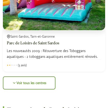
Saint-Sardos, Tarn-et-Garonne
Parc de Loisirs de Saint Sardos
Les nouveautés 2009 : Réouverture des Toboggans
aquatiques : 2 toboggans aquatiques entièrement rénovés.
(3 avis)
★★★★★
★★★★★
2.0
Voir tous les centres