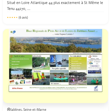
Situé en Loire Atlantique 44 plus exactement à St Même le
Tenu 44270,
cette charmante petite commune vous...
(6 avis)
★★★★★
★★★★★
4.6
Jablines, Seine-et-Marne