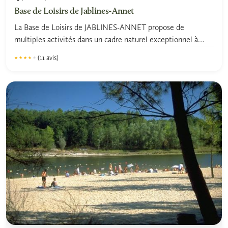
Base de Loisirs de Jablines-Annet
La Base de Loisirs de JABLINES-ANNET propose de
multiples activités dans un cadre naturel exceptionnel à
30mn de...
(11 avis)
★★★★★
★★★★★
3.6