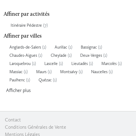
Affiner par activités
(7)
Itinéraire Pédestre
Affiner par villes
(1)
(1)
(1)
Anglards-de-Salers
Aurillac
Bassignac
(1)
(1)
(1)
Chaudes-Aigues
Cheylade
Deux-Verges
(1)
(1)
(1)
(1)
Laroquebrou
Lascelle
Lieutadès
Marcolès
(1)
(1)
(1)
(1)
Massiac
Maurs
Montsalvy
Naucelles
(1)
(1)
Paulhenc
Quézac
Afficher
plus
Contact
|
Conditions Générales de Vente
|
Mentions Légales