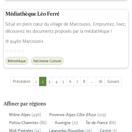
Médiathèque Léo Ferré
Situé en plein cœur du village de Marcoussis. Empruntez, lisez,
découvrez les documents proposés par la médiathèque !
91460 Marcoussis
Bibliothèque
Patrimoine Culturel
Précédent
1
2
3
4
5
6
7
8
…
76
Suivant
Affiner par régions
(496)
(109)
Rhône-Alpes
Provence-Alpes-Côte d'Azur
(86)
(71)
(66)
Poitou-Charentes
Auvergne
Île-de-France
(34)
(19)
(3)
Midi-Pyrénées
Languedoc-Roussillon
Centre