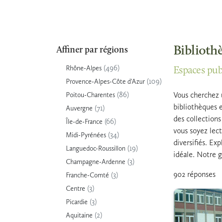
Bibliothè
Affiner par régions
(496)
Rhône-Alpes
Espaces publ
(109)
Provence-Alpes-Côte d'Azur
(86)
Vous cherchez u
Poitou-Charentes
bibliothèques e
(71)
Auvergne
des collections
(66)
Île-de-France
vous soyez lect
(34)
Midi-Pyrénées
diversifiés. Ex
(19)
Languedoc-Roussillon
idéale. Notre g
(3)
Champagne-Ardenne
902 réponses
(3)
Franche-Comté
(3)
Centre
(3)
Picardie
(2)
Aquitaine