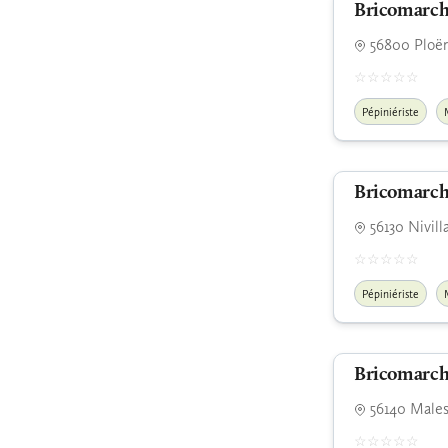
Bricomarch
56800 Ploë
Pépiniériste
Bricomarché
56130 Nivill
Pépiniériste
Bricomarch
56140 Males