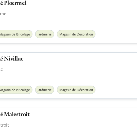
é Ploermel
rmel
Magasin de Bricolage
Jardinerie
Magasin de Décoration
 Nivillac
ac
Magasin de Bricolage
Jardinerie
Magasin de Décoration
é Malestroit
troit