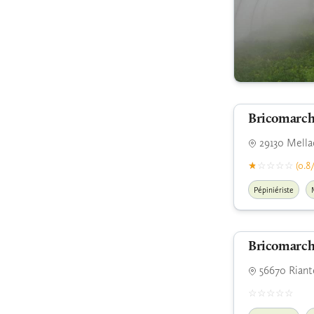
Bricomarch
29130 Mella
(0.8/
Pépiniériste
Bricomarch
56670 Riant