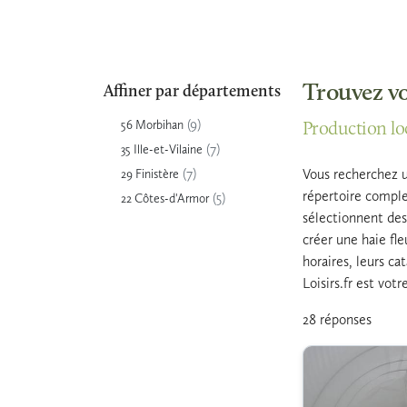
Trouvez vo
Affiner par départements
(9)
56 Morbihan
Production loc
(7)
35 Ille-et-Vilaine
(7)
Vous recherchez u
29 Finistère
répertoire comple
(5)
22 Côtes-d'Armor
sélectionnent des 
créer une haie fl
horaires, leurs ca
Loisirs.fr est vot
28 réponses