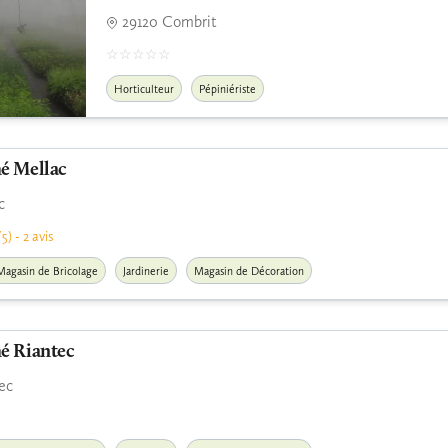
29120 Combrit
Horticulteur
Pépiniériste
é Mellac
c
5) - 2 avis
Magasin de Bricolage
Jardinerie
Magasin de Décoration
é Riantec
ec