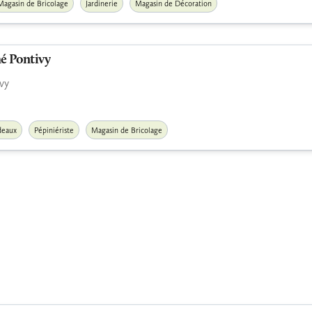
Magasin de Bricolage
Jardinerie
Magasin de Décoration
é Pontivy
vy
deaux
Pépiniériste
Magasin de Bricolage