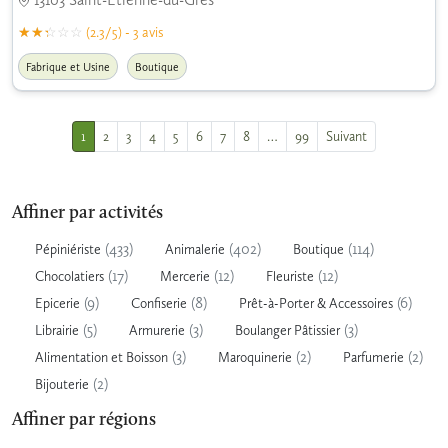
(2.3/5) - 3 avis
Fabrique et Usine
Boutique
1
2
3
4
5
6
7
8
…
99
Suivant
Affiner par activités
(433)
(402)
(114)
Pépiniériste
Animalerie
Boutique
(17)
(12)
(12)
Chocolatiers
Mercerie
Fleuriste
(9)
(8)
(6)
Epicerie
Confiserie
Prêt-à-Porter & Accessoires
(5)
(3)
(3)
Librairie
Armurerie
Boulanger Pâtissier
(3)
(2)
(2)
Alimentation et Boisson
Maroquinerie
Parfumerie
(2)
Bijouterie
Affiner par régions