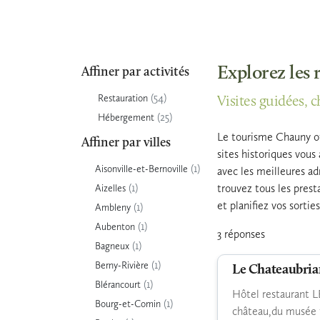
Explorez les 
Affiner par activités
(54)
Restauration
Visites guidées, c
(25)
Hébergement
Le tourisme Chauny of
Affiner par villes
sites historiques vou
(1)
Aisonville-et-Bernoville
avec les meilleures adr
(1)
trouvez tous les pres
Aizelles
et planifiez vos sorti
(1)
Ambleny
(1)
Aubenton
3 réponses
(1)
Bagneux
(1)
Berny-Rivière
Le Chateaubria
(1)
Blérancourt
Hôtel restaurant 
(1)
Bourg-et-Comin
château,du musée f