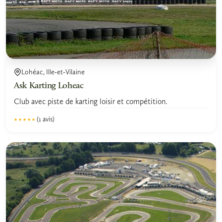
Lohéac, Ille-et-Vilaine
Ask Karting Loheac
Club avec piste de karting loisir et compétition.
(1 avis)
★★★★★
★★★★★
5.0