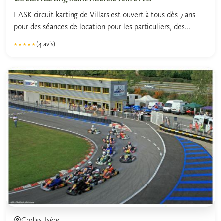
L'ASK circuit karting de Villars est ouvert à tous dès 7 ans
pour des séances de location pour les particuliers, des...
(4 avis)
★★★★★
★★★★★
5.0
Crolles, Isère