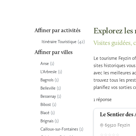
Explorez les 
Affiner par activités
(42)
Itinéraire Touristique
Visites guidées, 
Affiner par villes
Le tourisme Feyzin of
(1)
Anse
sites historiques vou
(1)
L'Arbresle
avec les meilleures ad
(1)
trouvez tous les pres
Bagnols
planifiez vos sorties 
(1)
Belleville
(1)
Bessenay
1 réponse
(1)
Bibost
(1)
Blacé
Le Sentier des 
(1)
Brignais
69320 Feyzin
(1)
Cailloux-sur-Fontaines