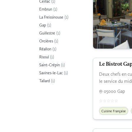
(1)
Ceillac
(1)
Embrun
(1)
La Freissinouse
(1)
Gap
(1)
Guillestre
(1)
Orcières
(1)
Réallon
(1)
Risoul
Le Bistrot Ga
(1)
Saint-Crépin
(1)
Savines-le-Lac
Deux chefs en cui
(1)
Tallard
le service du mi
05000 Gap
Cuisine Française