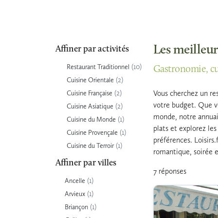
Les meilleur
Affiner par activités
(10)
Restaurant Traditionnel
Gastronomie, cui
(2)
Cuisine Orientale
(2)
Vous cherchez un res
Cuisine Française
votre budget. Que vo
(2)
Cuisine Asiatique
monde, notre annuair
(1)
Cuisine du Monde
plats et explorez le
(1)
Cuisine Provençale
préférences. Loisirs.
(1)
Cuisine du Terroir
romantique, soirée e
Affiner par villes
7 réponses
(1)
Ancelle
(1)
Arvieux
(1)
Briançon