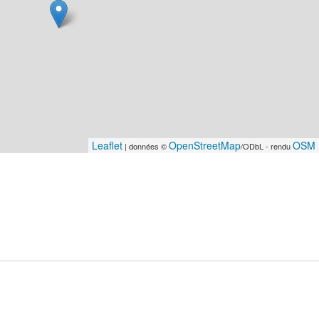
Leaflet
OpenStreetMap
OSM 
| données ©
/ODbL - rendu