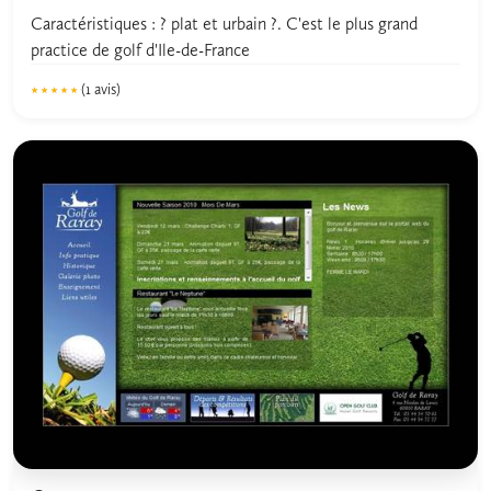
Caractéristiques : ? plat et urbain ?. C'est le plus grand
practice de golf d'Ile-de-France
(1 avis)
★★★★★
★★★★★
5.0