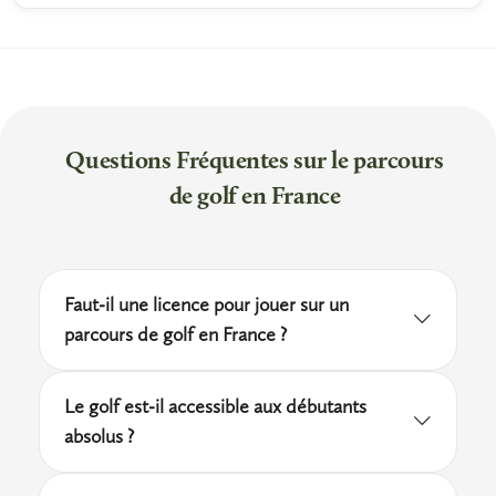
Questions Fréquentes sur le parcours
de golf en France
Faut-il une licence pour jouer sur un
parcours de golf en France ?
Dans la plupart des clubs français, une licence
Le golf est-il accessible aux débutants
fédérale ou une carte de handicap est
absolus ?
demandée pour accéder aux parcours 18 trous
Tout à fait. De nombreux clubs français
en autonomie. Sans licence, vous pouvez tout