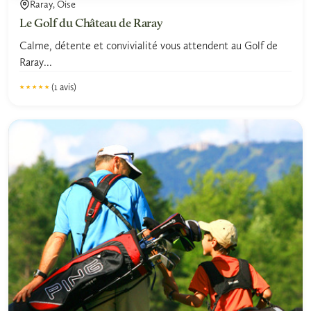
Raray, Oise
Le Golf du Château de Raray
Calme, détente et convivialité vous attendent au Golf de
Raray...
(1 avis)
★★★★★
★★★★★
5.0