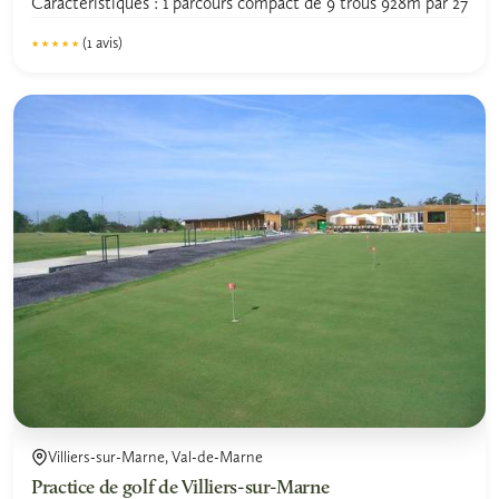
Caractéristiques : 1 parcours compact de 9 trous 928m par 27
(1 avis)
★★★★★
★★★★★
5.0
Villiers-sur-Marne, Val-de-Marne
Practice de golf de Villiers-sur-Marne