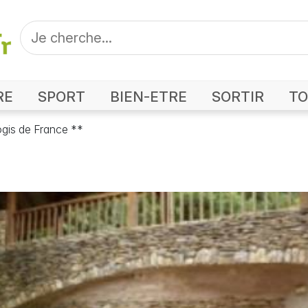
RE
SPORT
BIEN-ETRE
SORTIR
TO
ogis de France **
aurant Village Gaulois Logis de France **