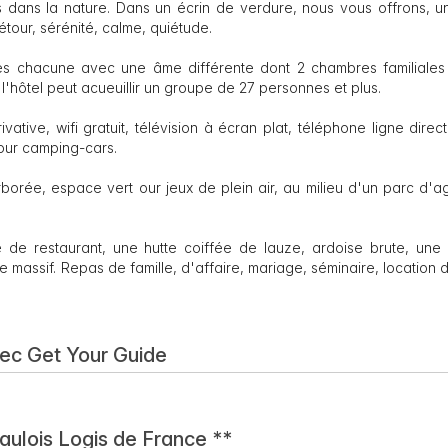
dans la nature. Dans un écrin de verdure, nous vous offrons, u
détour, sérénité, calme, quiétude.
es chacune avec une âme différente dont 2 chambres familiales
hôtel peut acueuillir un groupe de 27 personnes et plus.
ative, wifi gratuit, télévision à écran plat, téléphone ligne direc
our camping-cars.
rborée, espace vert our jeux de plein air, au milieu d'un parc d'
le de restaurant, une hutte coiffée de lauze, ardoise brute, une
massif. Repas de famille, d'affaire, mariage, séminaire, location d
vec Get Your Guide
aulois Logis de France **