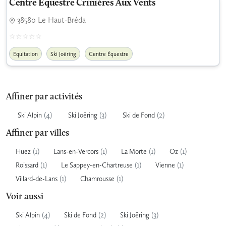
Centre Équestre Crinières Aux Vents
38580 Le Haut-Bréda
Equitation
Ski Joëring
Centre Équestre
Affiner par activités
(4)
(3)
(2)
Ski Alpin
Ski Joëring
Ski de Fond
Affiner par villes
(1)
(1)
(1)
(1)
Huez
Lans-en-Vercors
La Morte
Oz
(1)
(1)
(1)
Roissard
Le Sappey-en-Chartreuse
Vienne
(1)
(1)
Villard-de-Lans
Chamrousse
Voir aussi
(4)
(2)
(3)
Ski Alpin
Ski de Fond
Ski Joëring