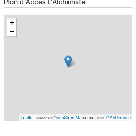
Plan d'Accès L'Alchimiste
+
−
Leaflet
OpenStreetMap
OSM France
| données ©
/ODbL - rendu