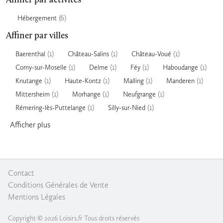
Affiner par activités
(6)
Hébergement
Affiner par villes
(1)
(1)
(1)
Baerenthal
Château-Salins
Château-Voué
(1)
(1)
(1)
(1)
Corny-sur-Moselle
Delme
Féy
Haboudange
(1)
(1)
(1)
(1)
Knutange
Haute-Kontz
Malling
Manderen
(1)
(1)
(1)
Mittersheim
Morhange
Neufgrange
(1)
(1)
Rémering-lès-Puttelange
Silly-sur-Nied
Afficher
plus
Contact
|
Conditions Générales de Vente
|
Mentions Légales
Copyright © 2026 Loisirs.fr Tous droits réservés