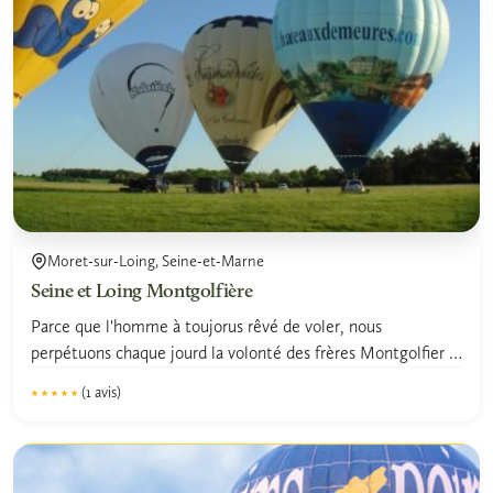
Moret-sur-Loing, Seine-et-Marne
Seine et Loing Montgolfière
Parce que l'homme à toujorus rêvé de voler, nous
perpétuons chaque jourd la volonté des frères Montgolfier :
être...
(1 avis)
★★★★★
★★★★★
5.0