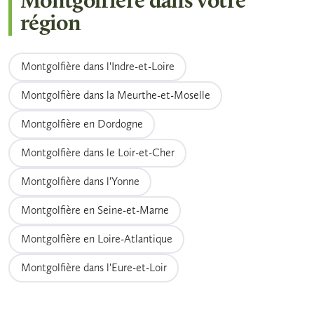
Montgolfière dans votre
de conditions météo défavorables, la quasi-
printemps sont parmi les paysages les plus
région
totalité des opérateurs proposent un report
appréciés depuis la nacelle.
sans frais sur une autre date disponible.
Prévoyez toujours une solution de repli dans
Montgolfière dans l'Indre-et-Loire
votre planning de voyage pour ne pas rater
Montgolfière dans la Meurthe-et-Moselle
cette expérience en ballon.
Montgolfière en Dordogne
Montgolfière dans le Loir-et-Cher
Montgolfière dans l'Yonne
Montgolfière en Seine-et-Marne
Montgolfière en Loire-Atlantique
Montgolfière dans l'Eure-et-Loir