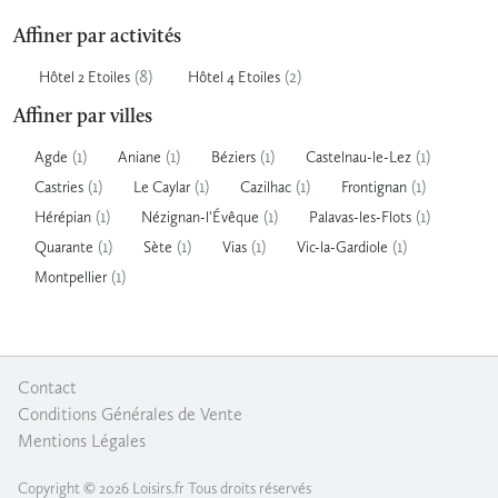
Affiner par activités
(8)
(2)
Hôtel 2 Etoiles
Hôtel 4 Etoiles
Affiner par villes
(1)
(1)
(1)
(1)
Agde
Aniane
Béziers
Castelnau-le-Lez
(1)
(1)
(1)
(1)
Castries
Le Caylar
Cazilhac
Frontignan
(1)
(1)
(1)
Hérépian
Nézignan-l'Évêque
Palavas-les-Flots
(1)
(1)
(1)
(1)
Quarante
Sète
Vias
Vic-la-Gardiole
(1)
Montpellier
Contact
|
Conditions Générales de Vente
|
Mentions Légales
Copyright © 2026 Loisirs.fr Tous droits réservés