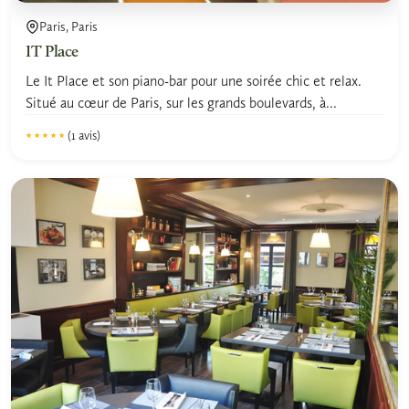
Paris, Paris
IT Place
Le It Place et son piano-bar pour une soirée chic et relax.
Situé au cœur de Paris, sur les grands boulevards, à...
(1 avis)
★★★★★
★★★★★
5.0