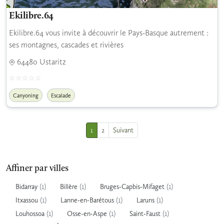
Ekilibre.64
Ekilibre.64 vous invite à découvrir le Pays-Basque autrement :
ses montagnes, cascades et rivières
64480 Ustaritz
Canyoning
Escalade
1
2
Suivant
Affiner par villes
(1)
(1)
(1)
Bidarray
Billère
Bruges-Capbis-Mifaget
(1)
(1)
(1)
Itxassou
Lanne-en-Barétous
Laruns
(1)
(1)
(1)
Louhossoa
Osse-en-Aspe
Saint-Faust