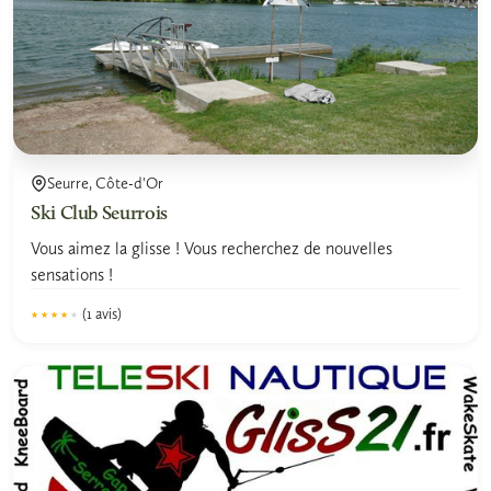
Seurre, Côte-d'Or
Ski Club Seurrois
Vous aimez la glisse ! Vous recherchez de nouvelles
sensations !
(1 avis)
★★★★★
★★★★★
4.0