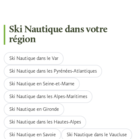
même si le gilet de sécurité homologué est
planche de wakeboard, combinaison
d'Arcachon — fonctionnent à plein régime :
obligatoire et maintient le pratiquant à la
néoprène, gilet de sécurité homologué et
réservez vos créneaux à l'avance.
surface en cas de chute. La plupart des clubs
corde. Certains clubs proposent également la
Ski Nautique dans votre
demandent un niveau de natation minimal et
location d'équipement ski nautique à la
région
peuvent refuser l'accès à l'eau aux personnes
journée pour les pratiquants qui souhaitent
ne sachant pas nager, pour des raisons de
multiplier les sessions sans investir
sécurité. Renseignez-vous auprès de l'école
Ski Nautique dans le Var
immédiatement.
nautique avant de réserver votre séance.
Ski Nautique dans les Pyrénées-Atlantiques
Ski Nautique en Seine-et-Marne
Ski Nautique dans les Alpes-Maritimes
Ski Nautique en Gironde
Ski Nautique dans les Hautes-Alpes
Ski Nautique en Savoie
Ski Nautique dans le Vaucluse