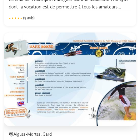
dont la vocation est de permettre à tous les amateurs...
(5 avis)
★★★★★
★★★★★
5.0
Aigues-Mortes, Gard