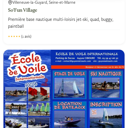
Villeneuve-la-Guyard, Seine-et-Marne
So'Fun Village
Première base nautique multi-loisirs jet-ski, quad, buggy,
paintball
(1 avis)
★★★★★
★★★★★
5.0