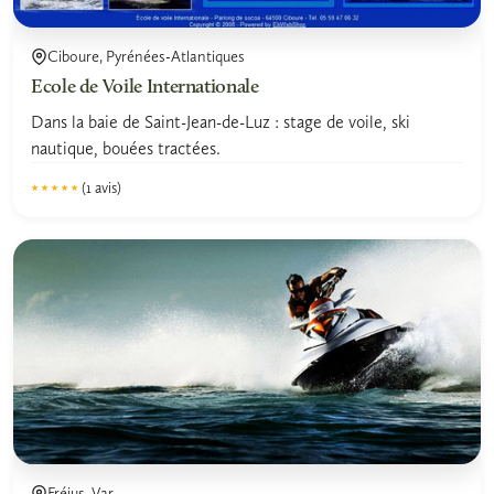
Ciboure, Pyrénées-Atlantiques
Ecole de Voile Internationale
Dans la baie de Saint-Jean-de-Luz : stage de voile, ski
nautique, bouées tractées.
(1 avis)
★★★★★
★★★★★
5.0
Fréjus, Var