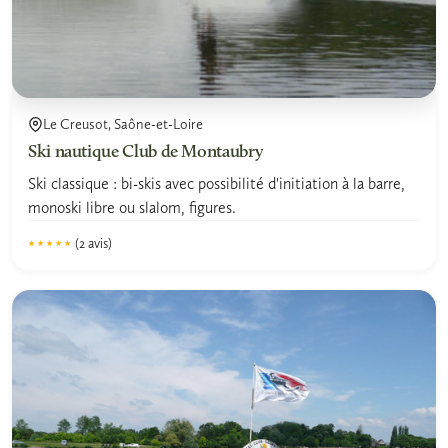
Le Creusot, Saône-et-Loire
Ski nautique Club de Montaubry
Ski classique : bi-skis avec possibilité d'initiation à la barre,
monoski libre ou slalom, figures.
(2 avis)
★★★★★
★★★★★
4.8