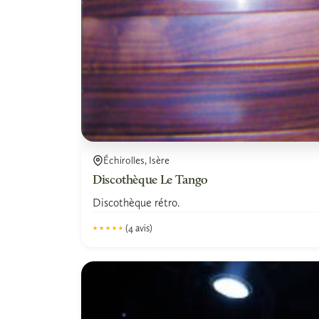
Échirolles, Isère
Discothèque Le Tango
Discothèque rétro.
(4 avis)
★★★★★
★★★★★
4.5