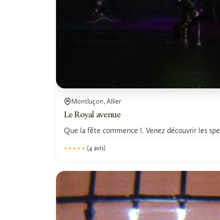
Montluçon, Allier
Le Royal avenue
Que la fête commence !. Venez découvrir les spec
(4 avis)
★★★★★
★★★★★
4.6