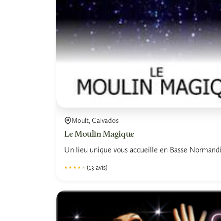
Moult, Calvados
Le Moulin Magique
Un lieu unique vous accueille en Basse Normandi
(13 avis)
★★★★★
★★★★★
4.3