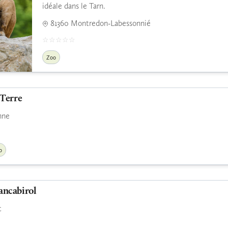
idéale dans le Tarn.
81360 Montredon-Labessonnié
Zoo
 Terre
nne
o
ancabirol
t