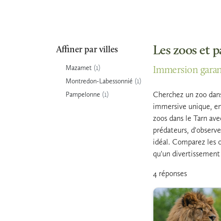
Les zoos et 
Affiner par villes
(1)
Mazamet
Immersion garan
(1)
Montredon-Labessonnié
(1)
Cherchez un zoo dans 
Pampelonne
immersive unique, ent
zoos dans le Tarn avec
prédateurs, d'observe
idéal. Comparez les o
qu'un divertissement 
4 réponses