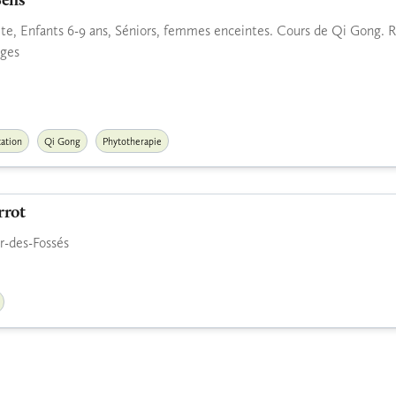
Sens
e, Enfants 6-9 ans, Séniors, femmes enceintes. Cours de Qi Gong. Re
ages
ation
Qi Gong
Phytotherapie
rrot
-des-Fossés