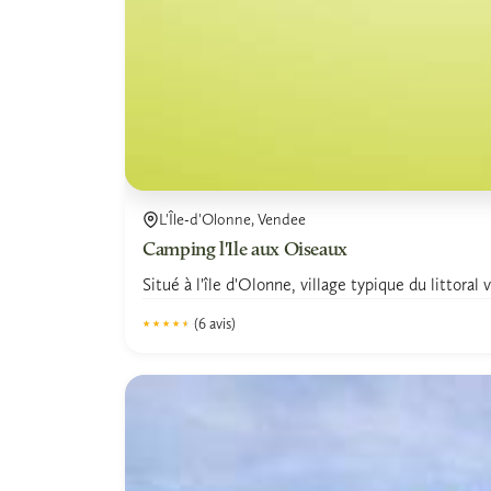
L'Île-d'Olonne, Vendee
Camping l'Ile aux Oiseaux
Situé à l'île d'Olonne, village typique du littoral
(6 avis)
★★★★★
★★★★★
4.4