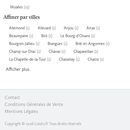
(13)
Musées
Affiner par villes
(1)
(1)
(1)
(1)
Allemond
Allevard
Anjou
Artas
(1)
(1)
(1)
Beaurepaire
Biol
Le Bourg-d'Oisans
(1)
(1)
(1)
Bourgoin-Jallieu
Brangues
Brié-et-Angonnes
(1)
(1)
(1)
Champ-sur-Drac
Chanas
Chapareillan
(1)
(1)
(1)
La Chapelle-de-la-Tour
Chasselay
Chatte
Afficher
plus
Contact
|
Conditions Générales de Vente
|
Mentions Légales
Copyright © 2026 Loisirs.fr Tous droits réservés