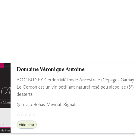
Domaine Véronique Antoine
AOC BUGEY Cerdon Méthode Ancestrale (Cépages Gamay et Po
Le Cerdon est un vin pétillant naturel rosé peu alcoolisé (8°),fr
desserts
01250 Bohas-Meyriat-Rignat
Viticulteur