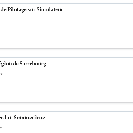
e de Pilotage sur Simulateur
égion de Sarrebourg
ne
erdun Sommedieue
e