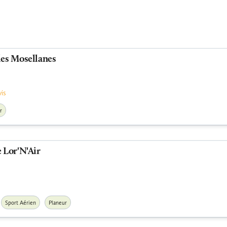
les Mosellanes
vis
r
e Lor'N'Air
Sport Aérien
Planeur