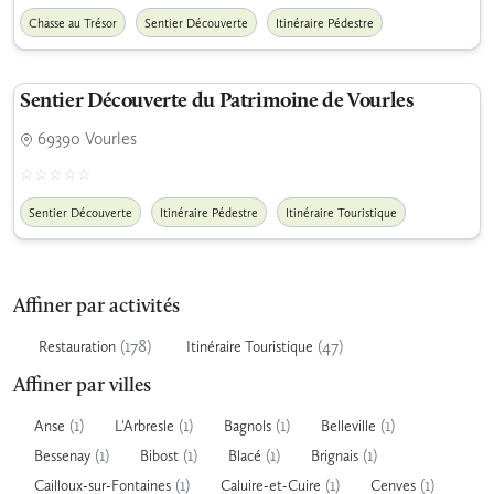
Chasse au Trésor
Sentier Découverte
Itinéraire Pédestre
Sentier Découverte du Patrimoine de Vourles
69390 Vourles
Sentier Découverte
Itinéraire Pédestre
Itinéraire Touristique
Affiner par activités
(178)
(47)
Restauration
Itinéraire Touristique
Affiner par villes
(1)
(1)
(1)
(1)
Anse
L'Arbresle
Bagnols
Belleville
(1)
(1)
(1)
(1)
Bessenay
Bibost
Blacé
Brignais
(1)
(1)
(1)
Cailloux-sur-Fontaines
Caluire-et-Cuire
Cenves