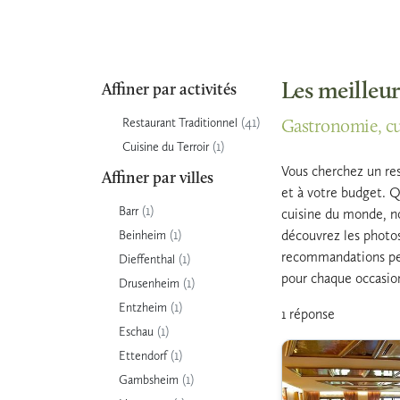
Les meilleur
Affiner par activités
(41)
Restaurant Traditionnel
Gastronomie, cui
(1)
Cuisine du Terroir
Vous cherchez un res
Affiner par villes
et à votre budget. Q
(1)
Barr
cuisine du monde, no
(1)
découvrez les photos
Beinheim
recommandations pers
(1)
Dieffenthal
pour chaque occasion
(1)
Drusenheim
(1)
Entzheim
1 réponse
(1)
Eschau
(1)
Ettendorf
(1)
Gambsheim