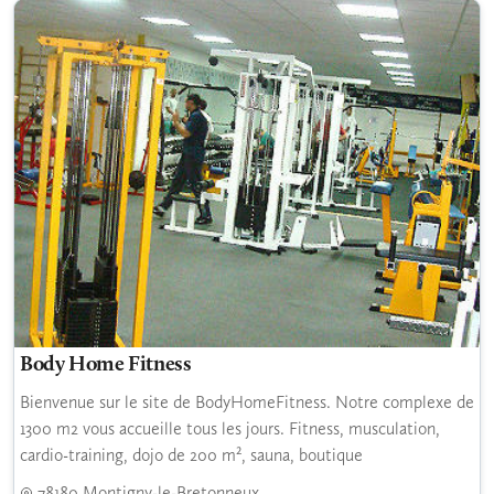
Body Home Fitness
Bienvenue sur le site de BodyHomeFitness. Notre complexe de
1300 m2 vous accueille tous les jours. Fitness, musculation,
cardio-training, dojo de 200 m², sauna, boutique
78180 Montigny-le-Bretonneux