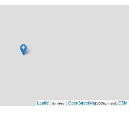
Leaflet
OpenStreetMap
OSM 
| données ©
/ODbL - rendu