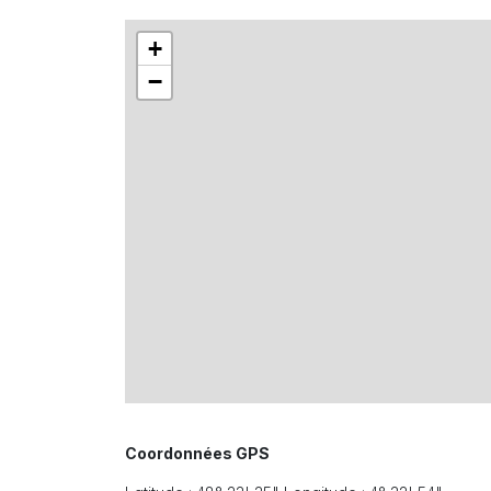
+
−
Coordonnées GPS