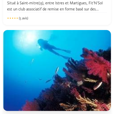
Situé à Saint-mitre(13), entre Istres et Martigues, Fit'N'Sol
est un club associatif de remise en forme basé sur des...
(5 avis)
★★★★★
★★★★★
4.7