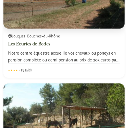
Jouques, Bouches-du-Rhône
Les Ecuries de Bedes
Notre centre équestre accueille vos chevaux ou poneys en
pension complète ou demi pension au prix de 205 euros par
mois
(3 avis)
★★★★★
★★★★★
4.2