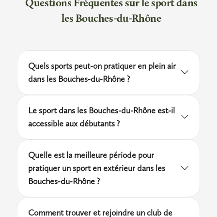
Questions Fréquentes sur le sport dans
les Bouches-du-Rhône
Quels sports peut-on pratiquer en plein air
dans les Bouches-du-Rhône ?
Les Bouches-du-Rhône offrent de
Le sport dans les Bouches-du-Rhône est-il
nombreuses possibilités en extérieur : course
accessible aux débutants ?
à pied, cyclisme sur les routes de la Crau,
Tout à fait. La grande majorité des clubs
escalade dans le massif des Calanques ou
Quelle est la meilleure période pour
sportifs du département proposent des
voile sur les criques du littoral. Les parcs
pratiquer un sport en extérieur dans les
sections débutants avec des entraîneurs
urbains de Marseille, comme le Parc Borély,
Bouches-du-Rhône ?
diplômés pour accompagner les premiers pas.
accueillent également des pratiquants
Le printemps et l'automne sont les saisons les
Les cours de fitness en salle sont également
réguliers pour le jogging, le yoga ou le
Comment trouver et rejoindre un club de