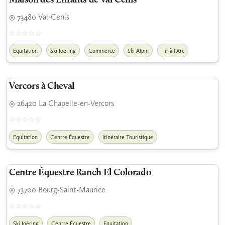
Maison des Enfants de Val Cenis
73480 Val-Cenis
Equitation
Ski Joëring
Commerce
Ski Alpin
Tir à l'Arc
Vercors à Cheval
26420 La Chapelle-en-Vercors
Equitation
Centre Équestre
Itinéraire Touristique
Centre Équestre Ranch El Colorado
73700 Bourg-Saint-Maurice
Ski Joëring
Centre Équestre
Equitation