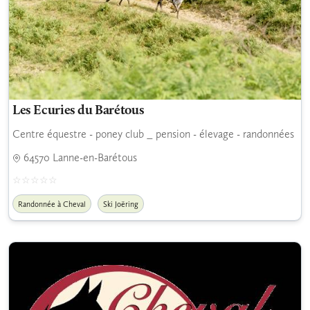
Les Ecuries du Barétous
Centre équestre - poney club _ pension - élevage - randonnées
64570 Lanne-en-Barétous
Randonnée à Cheval
Ski Joëring