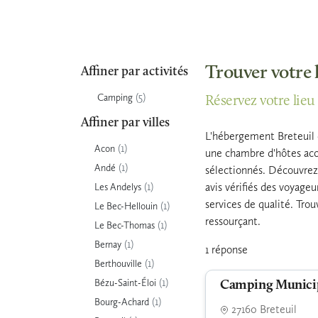
Trouver votre 
Affiner par activités
(5)
Camping
Réservez votre lieu 
Affiner par villes
L'hébergement Breteuil e
(1)
Acon
une chambre d'hôtes accu
(1)
Andé
sélectionnés. Découvrez 
(1)
avis vérifiés des voyage
Les Andelys
services de qualité. Tro
(1)
Le Bec-Hellouin
ressourçant.
(1)
Le Bec-Thomas
(1)
Bernay
1 réponse
(1)
Berthouville
(1)
Bézu-Saint-Éloi
Camping Munici
(1)
Bourg-Achard
27160 Breteuil