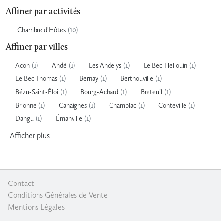
Affiner par activités
(10)
Chambre d'Hôtes
Affiner par villes
(1)
(1)
(1)
(1)
Acon
Andé
Les Andelys
Le Bec-Hellouin
(1)
(1)
(1)
Le Bec-Thomas
Bernay
Berthouville
(1)
(1)
(1)
Bézu-Saint-Éloi
Bourg-Achard
Breteuil
(1)
(1)
(1)
(1)
Brionne
Cahaignes
Chamblac
Conteville
(1)
(1)
Dangu
Émanville
Afficher
plus
Contact
|
Conditions Générales de Vente
|
Mentions Légales