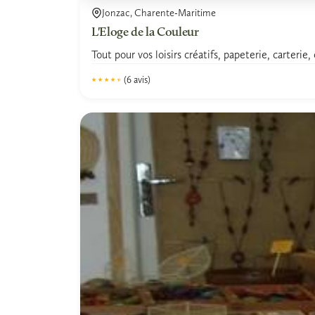
Jonzac, Charente-Maritime
L'Eloge de la Couleur
Tout pour vos loisirs créatifs, papeterie, carterie
(6 avis)
★★★★★
★★★★★
4.3