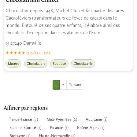
Chocolatrium Cluizel
Chocolatier depuis 1948, Michel Cluizel fait partie des rares
Cacaofèviers (transformateurs de fèves de cacao) dans le
monde. Entouré de ses quatre enfants, il élabore ainsi des
chocolats d'exception dans ses ateliers de l'Eure
27240 Damville
(5.0/5) - 1 avis
Musées
Chocolatiers
Boutique
Chocolaterie
1
2
Suivant
Affiner par régions
(7)
(2)
(1)
Île-de-France
Midi-Pyrénées
Aquitaine
(1)
(1)
(1)
Franche-Comté
Picardie
Rhône-Alpes
(1)
(1)
Bretagne
Haute-Normandie