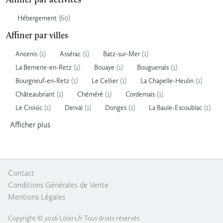
Affiner par activités
(60)
Hébergement
Affiner par villes
(1)
(1)
(1)
Ancenis
Assérac
Batz-sur-Mer
(1)
(1)
(1)
La Bernerie-en-Retz
Bouaye
Bouguenais
(1)
(1)
(1)
Bourgneuf-en-Retz
Le Cellier
La Chapelle-Heulin
(1)
(1)
(1)
Châteaubriant
Chéméré
Cordemais
(1)
(1)
(1)
(1)
Le Croisic
Derval
Donges
La Baule-Escoublac
Afficher
plus
Contact
|
Conditions Générales de Vente
|
Mentions Légales
Copyright © 2026 Loisirs.fr Tous droits réservés