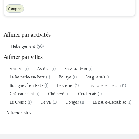
Camping
Affiner par activités
(96)
Hébergement
Affiner par villes
(1)
(1)
(1)
Ancenis
Assérac
Batz-sur-Mer
(1)
(1)
(1)
La Bernerie-en-Retz
Bouaye
Bouguenais
(1)
(1)
(1)
Bourgneuf-en-Retz
Le Cellier
La Chapelle-Heulin
(1)
(1)
(1)
Châteaubriant
Chéméré
Cordemais
(1)
(1)
(1)
(1)
Le Croisic
Derval
Donges
La Baule-Escoublac
Afficher
plus