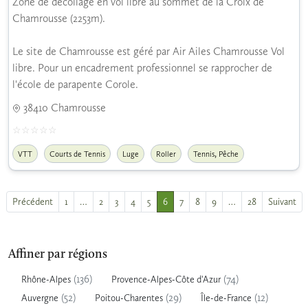
Zone de décollage en vol libre au sommet de la Croix de
Chamrousse (2253m).
Le site de Chamrousse est géré par Air Ailes Chamrousse Vol
libre. Pour un encadrement professionnel se rapprocher de
l'école de parapente Corole.
38410 Chamrousse
,
VTT
Courts de Tennis
Luge
Roller
Tennis
Pêche
Précédent
1
…
2
3
4
5
6
7
8
9
…
28
Suivant
Affiner par régions
(136)
(74)
Rhône-Alpes
Provence-Alpes-Côte d'Azur
(52)
(29)
(12)
Auvergne
Poitou-Charentes
Île-de-France