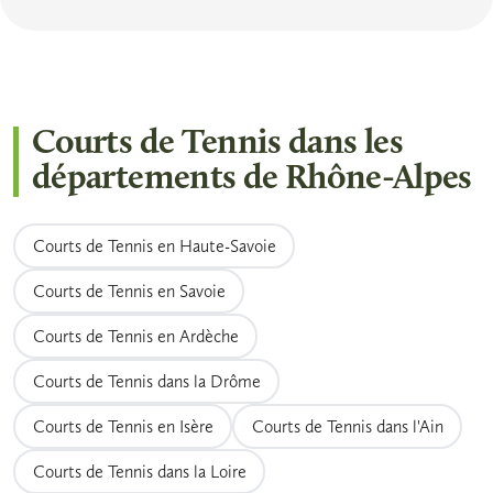
Oui, les cours enfants font partie des offres
les créneaux du week-end — très demandés
plein air démarre parfois plus tard, vers mai.
les plus répandues dans les clubs de Rhône-
à Lyon ou Grenoble au printemps — il est
Alpes. Dès 4 ans avec le mini-tennis, et
conseillé de réserver 48 à 72 heures à
jusqu'aux catégories compétition pour les
l'avance. Les adhérents bénéficient
Courts de Tennis dans les
adolescents, les moniteurs diplômés
généralement d'un accès prioritaire aux
départements de Rhône-Alpes
encadrent des groupes par tranche d'âge et
créneaux.
de niveau. Les inscriptions ouvrent
généralement en septembre pour la saison.
Courts de Tennis en Haute-Savoie
Courts de Tennis en Savoie
Courts de Tennis en Ardèche
Courts de Tennis dans la Drôme
Courts de Tennis en Isère
Courts de Tennis dans l'Ain
Courts de Tennis dans la Loire