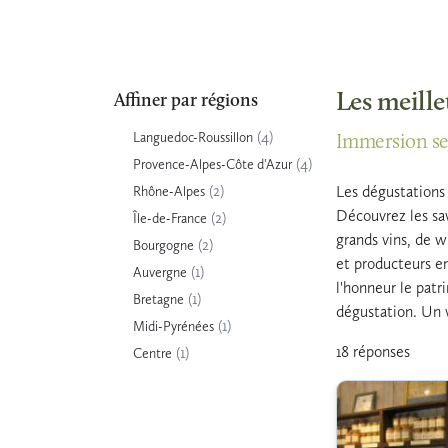
Les meille
Affiner par régions
(4)
Languedoc-Roussillon
Immersion sen
(4)
Provence-Alpes-Côte d'Azur
(2)
Les dégustations
Rhône-Alpes
Découvrez les sav
(2)
Île-de-France
grands vins, de wh
(2)
Bourgogne
et producteurs en
(1)
Auvergne
l'honneur le patr
(1)
Bretagne
dégustation. Un v
(1)
Midi-Pyrénées
18 réponses
(1)
Centre