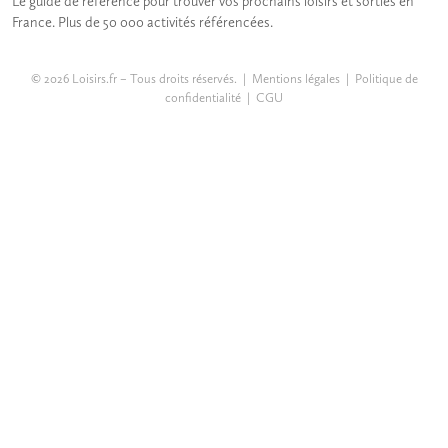
Le guide de référence pour trouver vos prochains loisirs et sorties en
France. Plus de 50 000 activités référencées.
© 2026 Loisirs.fr – Tous droits réservés. |
Mentions légales
|
Politique de
confidentialité
|
CGU