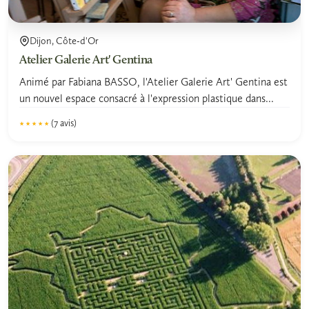
Dijon, Côte-d'Or
Atelier Galerie Art' Gentina
Animé par Fabiana BASSO, l'Atelier Galerie Art' Gentina est
un nouvel espace consacré à l'expression plastique dans...
(7 avis)
★★★★★
★★★★★
5.0