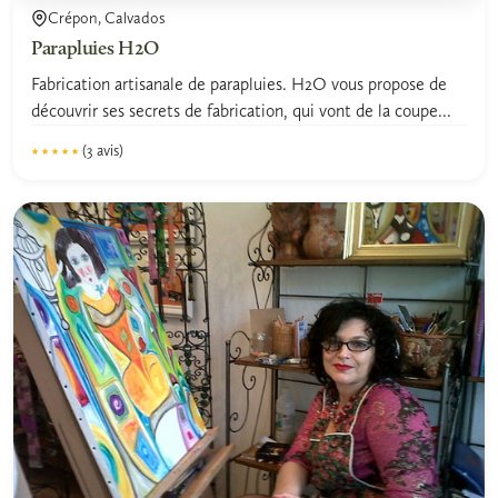
Crépon, Calvados
Parapluies H2O
Fabrication artisanale de parapluies. H2O vous propose de
découvrir ses secrets de fabrication, qui vont de la coupe...
(3 avis)
★★★★★
★★★★★
5.0