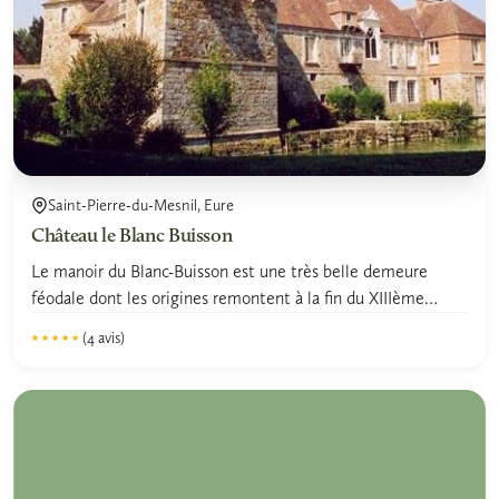
Saint-Pierre-du-Mesnil, Eure
Château le Blanc Buisson
Le manoir du Blanc-Buisson est une très belle demeure
féodale dont les origines remontent à la fin du XIIIème
siècle.
(4 avis)
★★★★★
★★★★★
5.0