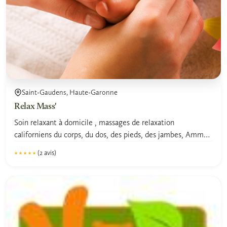
Saint-Gaudens, Haute-Garonne
Relax Mass'
Soin relaxant à domicile , massages de relaxation
californiens du corps, du dos, des pieds, des jambes, Amma
assis...
(2 avis)
★★★★★
★★★★★
5.0