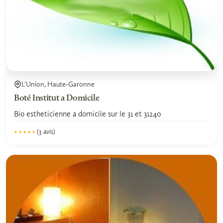
L'Union, Haute-Garonne
Boté Institut a Domicile
Bio estheticienne a domicile sur le 31 et 31240
(3 avis)
★★★★★
★★★★★
4.5