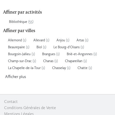
Affiner par activités
(55)
Bibliothèque
Affiner par villes
(1)
(1)
(1)
(1)
Allemond
Allevard
Anjou
Artas
(1)
(1)
(1)
Beaurepaire
Biol
Le Bourg-d'Oisans
(1)
(1)
(1)
Bourgoin-Jallieu
Brangues
Brié-et-Angonnes
(1)
(1)
(1)
Champ-sur-Drac
Chanas
Chapareillan
(1)
(1)
(1)
La Chapelle-de-la-Tour
Chasselay
Chatte
Afficher
plus
Contact
|
Conditions Générales de Vente
|
Mentions Légales