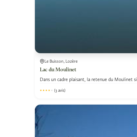
Le Buisson, Lozère
Lac du Moulinet
Dans un cadre plaisant, la retenue du Moulinet si
(3 avis)
★★★★★
★★★★★
4.0