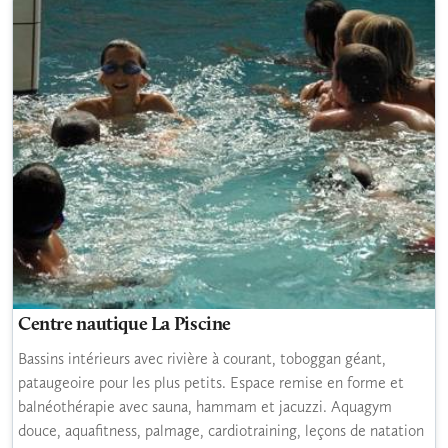
Centre nautique La Piscine
Bassins intérieurs avec rivière à courant, toboggan géant,
pataugeoire pour les plus petits. Espace remise en forme et
balnéothérapie avec sauna, hammam et jacuzzi. Aquagym
douce, aquafitness, palmage, cardiotraining, leçons de natation