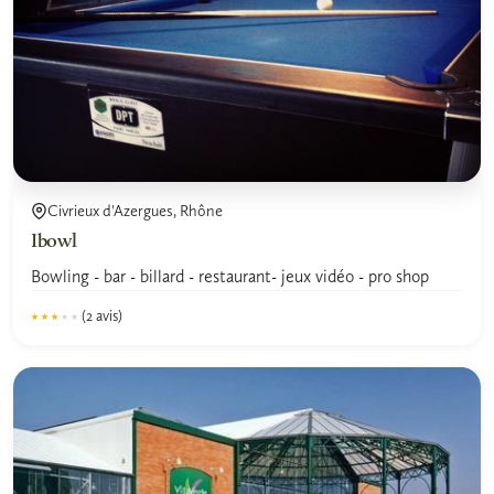
Civrieux d'Azergues, Rhône
Ibowl
Bowling - bar - billard - restaurant- jeux vidéo - pro shop
(2 avis)
★★★★★
★★★★★
2.8