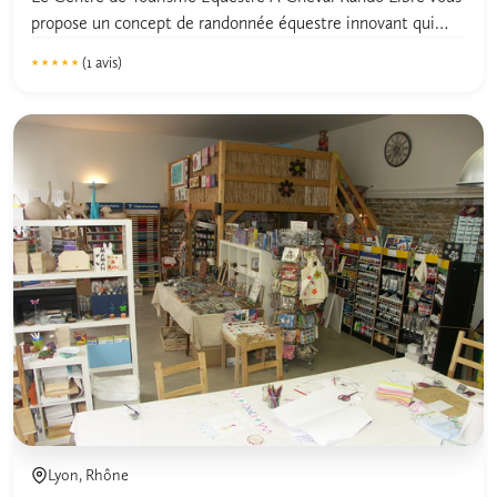
propose un concept de randonnée équestre innovant qui
vous...
(1 avis)
★★★★★
★★★★★
5.0
Lyon, Rhône