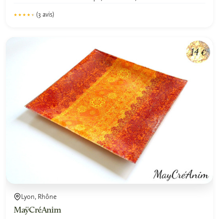
(3 avis)
★★★★★
★★★★★
4.3
Lyon, Rhône
MaÿCréAnim