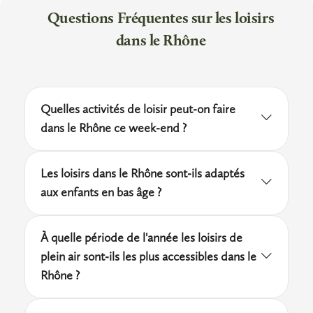
Questions Fréquentes sur les loisirs
dans le Rhône
Quelles activités de loisir peut-on faire
dans le Rhône ce week-end ?
Le Rhône propose des dizaines d'options
Les loisirs dans le Rhône sont-ils adaptés
selon la météo et vos envies : randonnée dans
aux enfants en bas âge ?
les Monts du Lyonnais, visite d'un domaine
Oui, de nombreux prestataires du Rhône
viticole en Beaujolais, atelier créatif à Lyon ou
À quelle période de l'année les loisirs de
accueillent des enfants dès 3 ou 4 ans,
journée dans un parc d'aventure. Les
plein air sont-ils les plus accessibles dans le
notamment dans les fermes pédagogiques du
prestataires de la plateforme indiquent leurs
Rhône ?
Lyonnais, les ateliers parents-enfants et
disponibilités en temps réel, ce qui vous
Le printemps (avril-mai) et le début de
certaines bases de loisirs. Vérifiez toujours les
permet de trouver facilement une activité