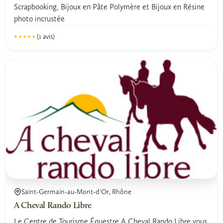
Scrapbooking, Bijoux en Pâte Polymère et Bijoux en Résine
photo incrustée
(1 avis)
★★★★★
★★★★★
5.0
Saint-Germain-au-Mont-d'Or, Rhône
A Cheval Rando Libre
Le Centre de Tourisme Équestre A Cheval Rando Libre vous