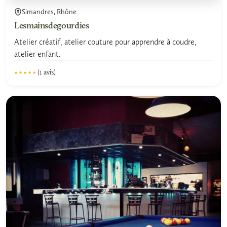
Simandres, Rhône
Lesmainsdegourdies
Atelier créatif, atelier couture pour apprendre à coudre,
atelier enfant.
(1 avis)
★★★★★
★★★★★
5.0